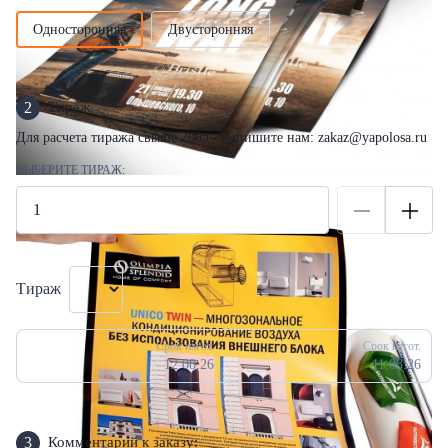
Односторонняя
Двусторонняя
2
Тираж
Для расчета тиража свыше 200л - напишите нам: zakaz@yapolosa.ru
ВЫБЕРИТЕ ТИРАЖ:
Тираж
Срок изгот.
Срок изгот.
12.08.26
11.08.26
3
Комментарий к заказу: