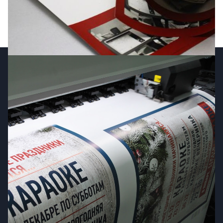
Наша продукция
Многостраничная продукция
Широкоформатная продукция
Визитки
Наклейки, стикеры и этикетки
Листовая продукция
Календари на 2025
Основные разделы
О нас