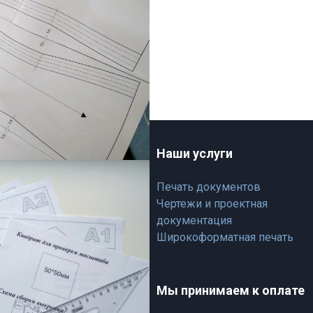
новные разделы
Наши услуги
ас
Печать документов
работка дизайна
Чертежи и проектная
ши работы
документация
азчикам
Широкоформатная печать
ата и доставка
нтакты
Мы принимаем к оплате