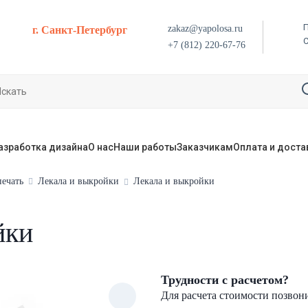
П
zakaz@yapolosa.ru
г. Санкт-Петербург
+7 (812) 220-67-76
азработка дизайна
О нас
Наши работы
Заказчикам
Оплата и доста
ечать
Лекала и выкройки
Лекала и выкройки
йки
Трудности с расчетом?
Для расчета стоимости позвон