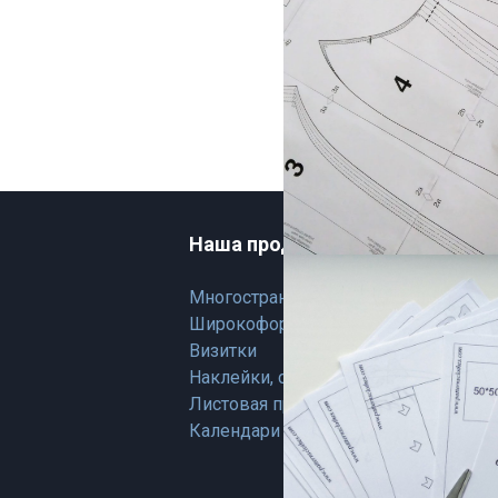
Наша продукция
Ос
Многостраничная продукция
О н
Широкоформатная продукция
Раз
Визитки
На
Наклейки, стикеры и этикетки
Зак
Листовая продукция
Опл
Календари на 2025
Ко