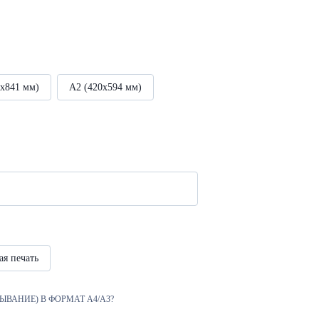
4х841 мм)
А2 (420х594 мм)
ая печать
ЫВАНИЕ) В ФОРМАТ А4/А3?