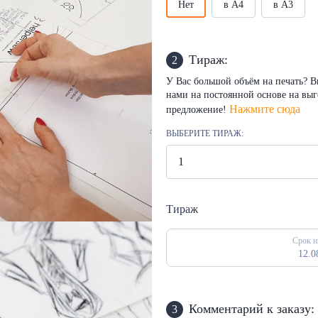
Нет
в А4
в А3
Тираж:
2
У Вас большой объём на печать? Вы
нами на постоянной основе на вы
Нажмите сюда
предложение!
ВЫБЕРИТЕ ТИРАЖ:
Тираж
Срок и
12.0
Комментарий к заказу:
3